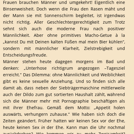
Frauen brauchen Männer und umgekehrt! Eigentlich eine
Binsenweisheit. Doch wenn die Frau den Rasen mäht und
der Mann sie mit Sonnenschirm begleitet, ist irgendwas
nicht richtig. Aller Geschlechtergerechtigkeit zum Trotz
sehnt sich auch die moderne Frau nach positiver
Männlichkeit. Aber ohne primitives Macho-Getue à la
„kannst Du mit Deinen kalten Füßen mal mein Bier kühlen“,
sondern mit männlicher Klarheit, Zielstrebigkeit und
Entscheidungsfreude.
Männer stehen heute dagegen morgens im Bad und
denken: „Unterhose richtigrum angezogen –Tagesziel
erreicht.“ Das Dilemma: ohne Männlichkeit und Weiblichkeit
gibt es keine sexuelle Anziehung. Und so finden sich alle
damit ab, dass neben der Siebträgermaschine mittlerweile
auch der Dildo zum gut sortierten Haushalt zählt, während
sich die Männer mehr mit Pornographie beschäftigen als
mit ihrer Ehefrau. Gemäß dem Motto: „Appetit holen
auswärts, verhungern zuhause.“ Wie haben sich doch die
Zeiten geändert. Früher hatten wir keinen Sex vor der Ehe,
heute keinen Sex
in
der Ehe. Kann man die Uhr nochmal
zurückdrehen? Wie kommen wir zu mehr Zweisamkeit?